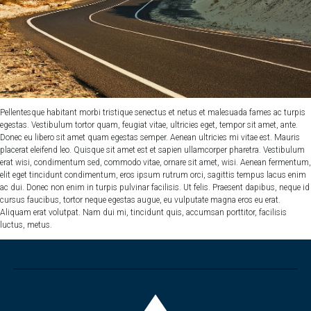
Pellentesque habitant morbi tristique senectus et netus et malesuada fames ac turpis
egestas. Vestibulum tortor quam, feugiat vitae, ultricies eget, tempor sit amet, ante.
Donec eu libero sit amet quam egestas semper. Aenean ultricies mi vitae est. Mauris
placerat eleifend leo. Quisque sit amet est et sapien ullamcorper pharetra. Vestibulum
erat wisi, condimentum sed, commodo vitae, ornare sit amet, wisi. Aenean fermentum,
elit eget tincidunt condimentum, eros ipsum rutrum orci, sagittis tempus lacus enim
ac dui. Donec non enim in turpis pulvinar facilisis. Ut felis. Praesent dapibus, neque id
cursus faucibus, tortor neque egestas augue, eu vulputate magna eros eu erat.
Aliquam erat volutpat. Nam dui mi, tincidunt quis, accumsan porttitor, facilisis
luctus, metus.